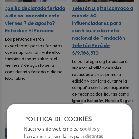
¿Se ha declarado feriado
Teletón Digital convocó a
o día no laborable este
más de 60
viernes 7 de agosto?
influenciadores para
Esto dice El Peruano
contribuir a la meta
nacional de Fundación
Los peruanos están
Teletón Perú de
expectantes por los feriados
que se aproximan. Ante ello,
S/9,168,510
también desean saber si el
La estrategia digital buscará
viernes 7 de agosto será
superar el millón de soles
considerado feriado o día no
recaudado en su primera
laborable.
edición y contará durante la
campaña con la participación
de reconocidas figuras como
Ignacio Baladán, Natalia Segura
“La Segura”, Natalie Vértiz y
Yaco Eskenazi.
POLITICA DE COOKIES
Nuestro sitio web emplea cookies y
herramientas similares para distintas