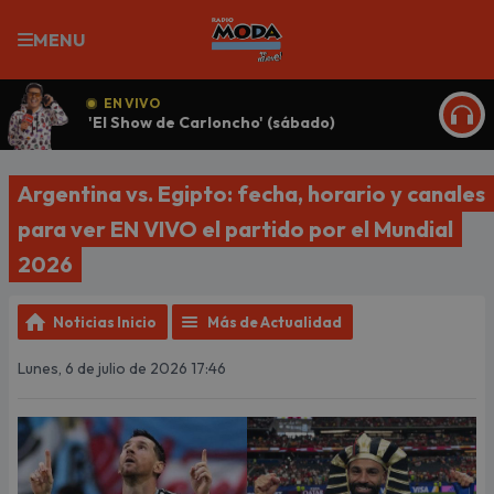
MENU
EN VIVO
'El Show de Carloncho' (sábado)
ESCU
Argentina vs. Egipto: fecha, horario y canales
para ver EN VIVO el partido por el Mundial
2026
Noticias Inicio
Más de Actualidad
Lunes, 6 de julio de 2026 17:46