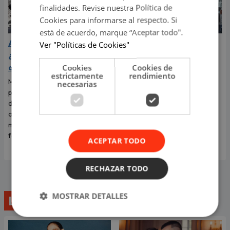
finalidades. Revise nuestra Política de
Cookies para informarse al respecto. Si
está de acuerdo, marque “Aceptar todo".
Agosto 2026 en Perú:
‘Tilín’ reapareció en la
Ver "Políticas de Cookies"
¿cuáles son los feriados
Parada Militar y dejó en
de este mes?
shock a todos por su
Cookies
Cookies de
estrictamente
rendimiento
cambio físico
Muchas personas están
necesarias
pendientes de los próximos
‘Tilín’ se hizo viral en todo el
días de descanso para
mundo por un video de él
organizar planes y compartir
bailando a cambio de una
momentos especiales con sus
moneda. Ahora reapareció
familiares y seres queridos.
como danzante de tijeras.
ACEPTAR TODO
RECHAZAR TODO
MOSTRAR DETALLES
Lo último