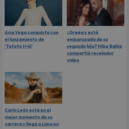
Aria Vega conquista con
¿Greeicy está
el lanzamiento de
embarazada de su
‘Tototo (+4)’
segundo hijo? Mike Bahía
compartió revelador
video
Carín León está en el
mejor momento de su
carrera y llega a Lima en