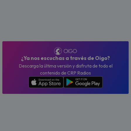
¿Ya nos escuchas a través de Oigo?
Descarga la última versión y disfruta de todo el
contenido de CRP Radios