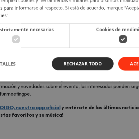
 emplea cookies y herramientas similares para distintas finalidad
es para informarse al respecto. Si está de acuerdo, marque “Acept
 el público sigue teniendo por la serie. En cada presentación, los
kies"
túan con los asistentes y hablan sobre cómo enfrentan la vida ad
strictamente necesarias
Cookies de rendim
io de 2026 en el Teatro Fénix. Las entradas ya se encuentran dispo
al” en Lima el próximo 21 de junio de 2026 en Duomo Costa 21, do
TALLES
RECHAZAR TODO
ACE
 de Teleticket.
ries más queridas de toda una generación y descubrir qué pasó con
rmación y novedades sobre el evento, los interesados pueden segu
 @funmeetingpe.
OIGO, nuestra app oficial
y entérate de las últimas noticia
istas favoritos y su música!