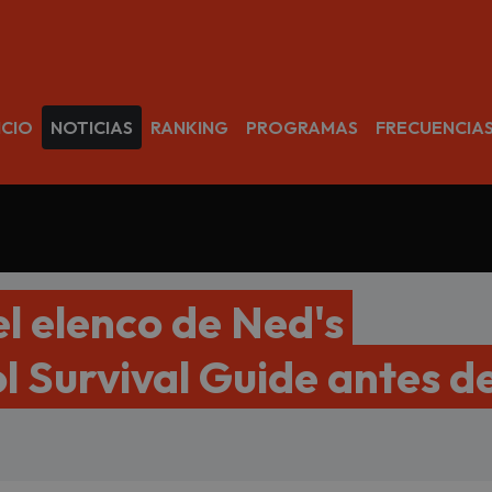
avegación
ICIO
NOTICIAS
RANKING
PROGRAMAS
FRECUENCIA
el elenco de Ned's
l Survival Guide antes d