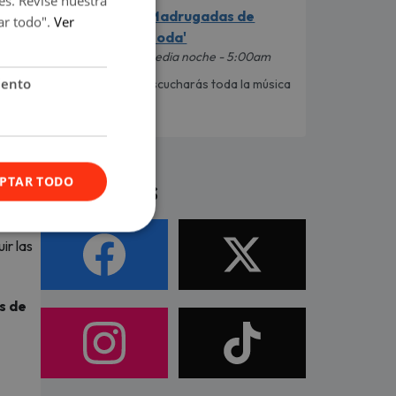
es. Revise nuestra
'Madrugadas de
ar todo".
Ver
Moda'
ulta
Media noche - 5:00am
iento
Escucharás toda la música
que está de Moda
nibles
nde
Síguenos
PTAR TODO
 sus
ir las
s de