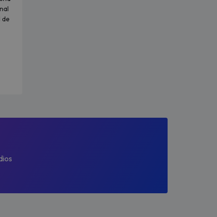
nal
d de
dios