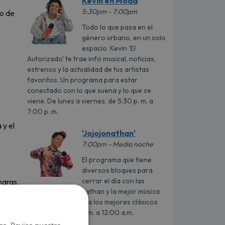
Kevin en Moda
5:30pm - 7:00pm
to de
Todo lo que pasa en el
género urbano, en un solo
espacio. Kevin 'El
Autorizado' te trae info musical, noticias,
estrenos y la actualidad de tus artistas
favoritos. Un programa para estar
conectado con lo que suena y lo que se
viene. De lunes a viernes, de 5:30 p. m. a
7:00 p. m.
 y el
'Jojojonathan'
7:00pm - Media noche
El programa que tiene
diversos bloques para
cerrar el día con las
maras,
locuras de Jojojonathan y la mejor música
del momento junto a los mejores clásicos
urbanos de 7:00 p.m. a 12:00 a.m.