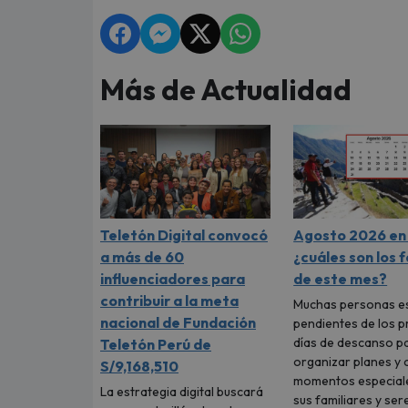
Más de Actualidad
Teletón Digital convocó
Agosto 2026 en 
a más de 60
¿cuáles son los 
influenciadores para
de este mes?
contribuir a la meta
Muchas personas e
nacional de Fundación
pendientes de los 
días de descanso p
Teletón Perú de
organizar planes y 
S/9,168,510
momentos especial
La estrategia digital buscará
sus familiares y ser