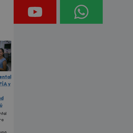
ental
FÍA y
ad
ú
ntal
ra
 una