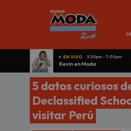
N
IN
EN VIVO
5:30pm - 7:00pm
Kevin en Moda
5 datos curiosos d
Declassified Schoo
visitar Perú