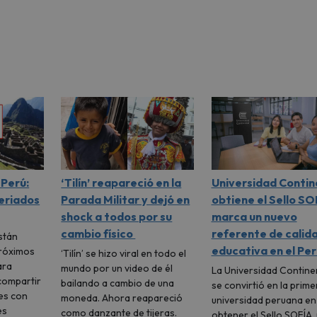
Perú:
‘Tilín’ reapareció en la
Universidad Contin
feriados
Parada Militar y dejó en
obtiene el Sello SO
shock a todos por su
marca un nuevo
cambio físico
referente de calid
stán
educativa en el Per
próximos
‘Tilín’ se hizo viral en todo el
ara
mundo por un video de él
La Universidad Contine
compartir
bailando a cambio de una
se convirtió en la prime
es con
moneda. Ahora reapareció
universidad peruana en
es
como danzante de tijeras.
obtener el Sello SOFÍA,