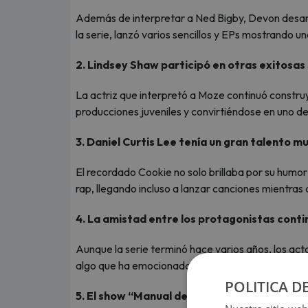
Además de interpretar a Ned Bigby, Devon desarro
la serie, lanzó varios sencillos y EPs mostrando
2. Lindsey Shaw participó en otras exitosas 
La actriz que interpretó a Moze continuó construy
producciones juveniles y convirtiéndose en uno de
3. Daniel Curtis Lee tenía un gran talento mu
El recordado Cookie no solo brillaba por su humor 
rap, llegando incluso a lanzar canciones mientra
4. La amistad entre los protagonistas conti
Aunque la serie terminó hace varios años, los a
algo que ha emocionado a los fans en redes soci
POLITICA D
5. El show “Manual de Supervivencia Adulta”