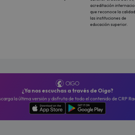
acreditación internacio
que reconoce la calida
las instituciones de
educación superior.
¿Ya nos escuchas a través de Oigo?
carga la última versión y disfruta de todo el contenido de CRP Ra