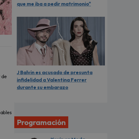
que me iba a pedir matrimonio"
J Balvin es acusado de presunta
r de
infidelidad a Valentina Ferrer
durante su embarazo
ñables
Programación