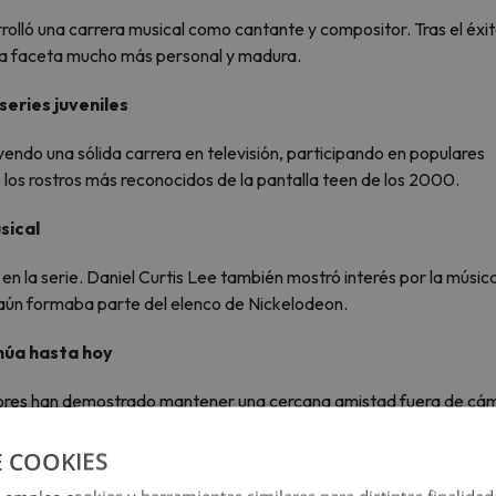
lló una carrera musical como cantante y compositor. Tras el éxi
 una faceta mucho más personal y madura.
series juveniles
endo una sólida carrera en televisión, participando en populares
 los rostros más reconocidos de la pantalla teen de los 2000.
sical
en la serie. Daniel Curtis Lee también mostró interés por la música
s aún formaba parte del elenco de Nickelodeon.
núa hasta hoy
ctores han demostrado mantener una cercana amistad fuera de cá
ales y podcasts donde recuerdan anécdotas del rodaje.
E COOKIES
 nació por pedido de los fans