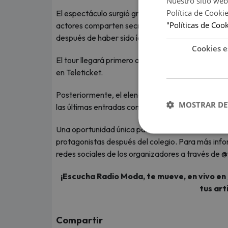
Nuestro sitio web
Política de Cooki
El espectáculo surgió gracias al enorme cariño que
"Políticas de Coo
actores comparten secretos del programa, interac
después de haber sido íconos juveniles.
Cookies e
El tour llegará primero a Arequipa este 18 de jun
en Teleticket.
Posteriormente, el elenco tendrá una “Sesión Fin
MOSTRAR DE
las últimas entradas continúan a la venta a través
Una oportunidad única para revivir una de las se
protagonistas después del colegio. Para más info
redes sociales de los organizadores a través de
¡Escucha Radio Moda, te mueve, en vivo en
tus art
Compartir